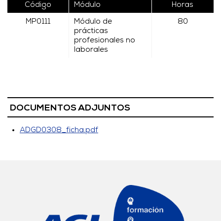
Código
Módulo
Horas
MP0111
Módulo de
80
prácticas
profesionales no
laborales
DOCUMENTOS ADJUNTOS
ADGD0308_ficha.pdf