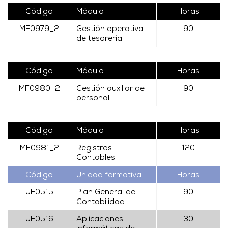
Código
Módulo
Horas
MF0979_2
Gestión operativa
90
de tesorería
Código
Módulo
Horas
MF0980_2
Gestión auxiliar de
90
personal
Código
Módulo
Horas
MF0981_2
Registros
120
Contables
Código
Unidad formativa
Horas
UF0515
Plan General de
90
Contabilidad
UF0516
Aplicaciones
30