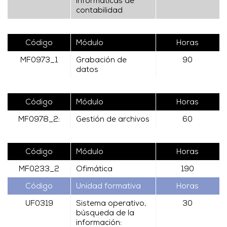
informáticas de
contabilidad
Código
Módulo
Horas
MF0973_1
Grabación de
90
datos
Código
Módulo
Horas
MF0978_2:
Gestión de archivos
60
Código
Módulo
Horas
MF0233_2
Ofimática
190
Código
Unidad formativa
Horas
UF0319
Sistema operativo,
30
búsqueda de la
información: