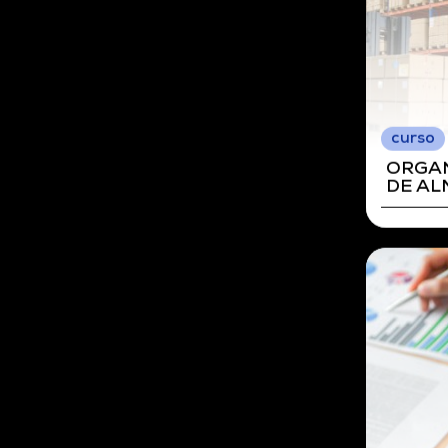
curso
ACTIV
ADMIN