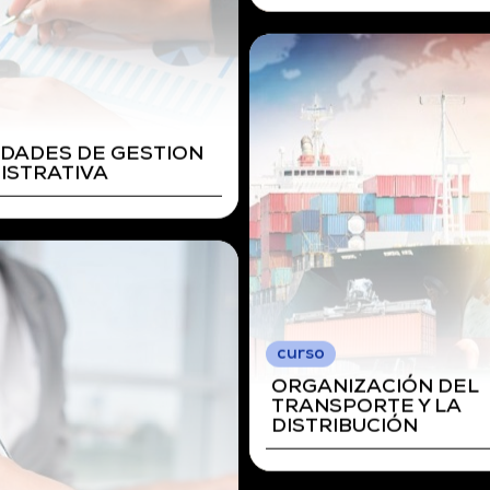
curso
OPERACIONES AUXIL
DE SERVICIOS
ADMINISTRATIVOS Y
GENERALES
CIONES AUXILIARES
RVICIOS
ISTRATIVOS Y
RALES