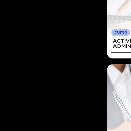
curso
OPERA
DE SE
ADMIN
GENE