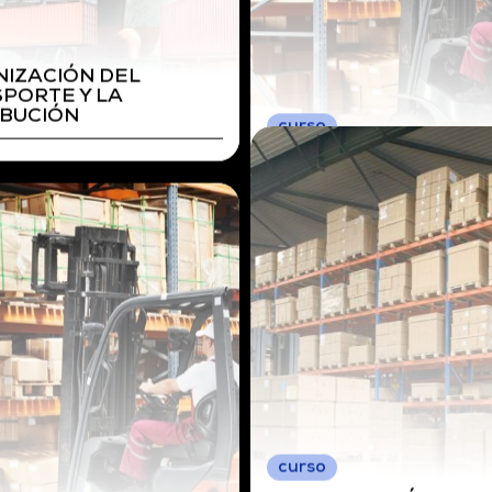
IDADES AUXILIARES
LMACÉN
curso
ACTIVIDADES AUXILI
DE ALMACÉN