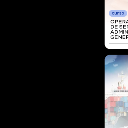
curso
ORGAN
TRANS
DISTR