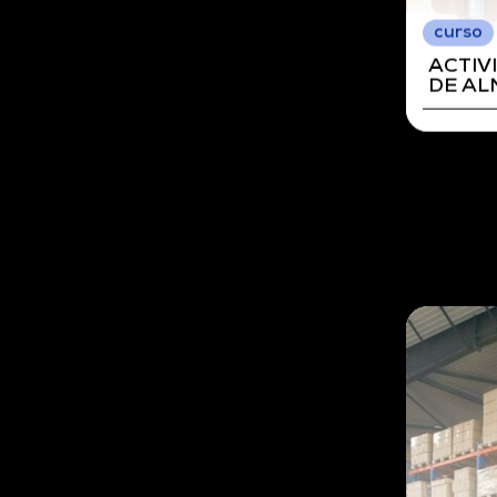
curso
ORGAN
DE A