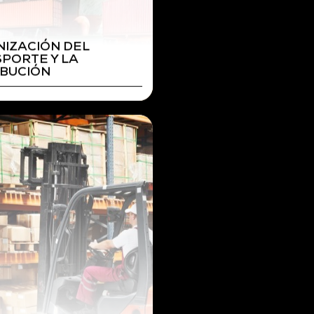
curso
ACTIVIDADES AUXILI
DE ALMACÉN
IDADES AUXILIARES
LMACÉN