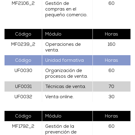
MF2106_2
Gestión de
60
compras en el
pequeño comercio.
Código
Módulo
Horas
MF0239_2
Operaciones de
160
venta.
Código
Unidad formativa
Horas
UF0030
Organización de
60
procesos de venta.
UF0031
Técnicas de venta.
70
UF0032
Venta online.
30
Código
Módulo
Horas
MF1792_2
Gestión de la
60
prevención de