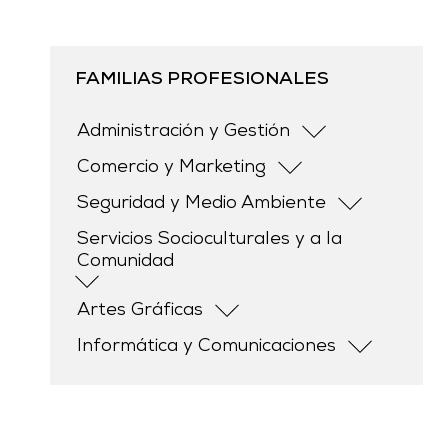
FAMILIAS PROFESIONALES
Administración y Gestión
Gestión de la Información y
Comercio y Marketing
Comunicación
Logística Comercial y Gestión del
Seguridad y Medio Ambiente
Administración y Auditoría
Transporte
Gestión Ambiental
Servicios Socioculturales y a la
Compraventa
Comunidad
Marketing y Relaciones Públicas
Actividades Culturales y
Artes Gráficas
Recreativas
Edición
Informática y Comunicaciones
Formación y educación
Sistemas y Telemática
Servicios al consumidor
Desarrollo
Atención social