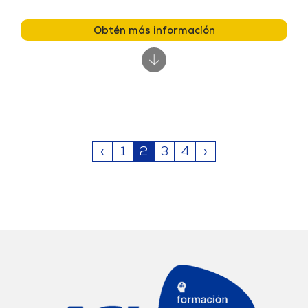
Obtén más información
‹
1
2
3
4
›